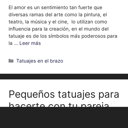
El amor es un sentimiento tan fuerte que
diversas ramas del arte como la pintura, el
teatro, la música y el cine, lo utilizan como
influencia para la creación, en el mundo del
tatuaje es de los símbolos más poderosos para
la …
Leer más
Categorías
Tatuajes en el brazo
Pequeños tatuajes para
hacerte con tu pareja
mayo 22, 2017
por
Victor