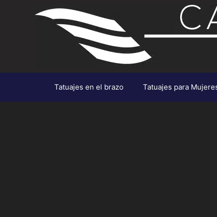
Saltar
al
contenido
Tatuajes en el brazo
Tatuajes para Mujere