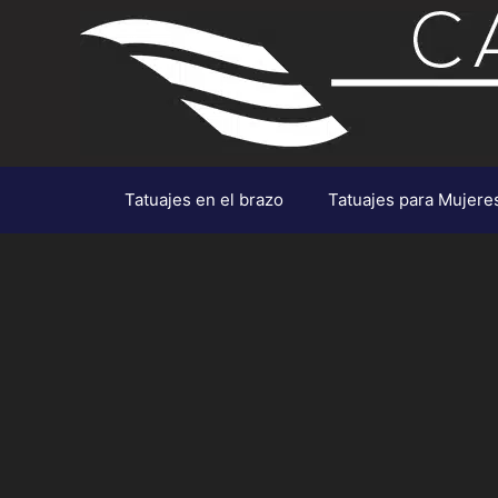
Saltar
al
contenido
Tatuajes en el brazo
Tatuajes para Mujere