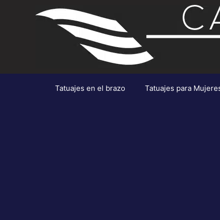
Saltar
al
contenido
Tatuajes en el brazo
Tatuajes para Mujere