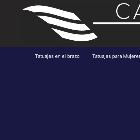
Saltar
al
contenido
Tatuajes en el brazo
Tatuajes para Mujere