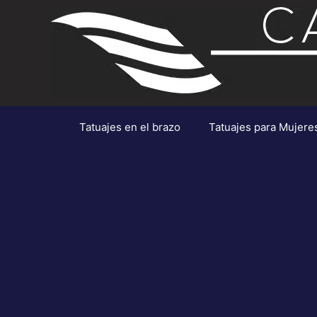
Saltar
al
contenido
Tatuajes en el brazo
Tatuajes para Mujere