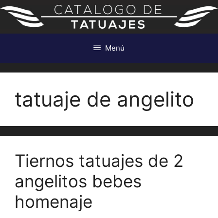
Saltar
al
contenido
Menú
tatuaje de angelito
Tiernos tatuajes de 2
angelitos bebes
homenaje