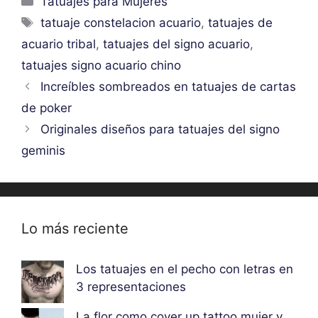
Tatuajes para Mujeres
Etiquetas
tatuaje constelacion acuario
,
tatuajes de
acuario tribal
,
tatuajes del signo acuario
,
tatuajes signo acuario chino
Increíbles sombreados en tatuajes de cartas
de poker
Originales diseños para tatuajes del signo
geminis
Lo más reciente
Los tatuajes en el pecho con letras en
3 representaciones
La flor como cover up tattoo mujer y