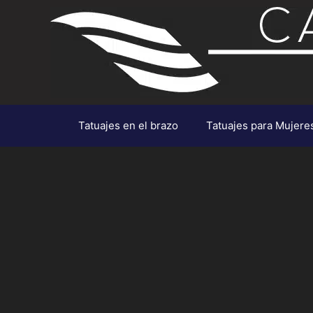
Saltar
al
contenido
Tatuajes en el brazo
Tatuajes para Mujere