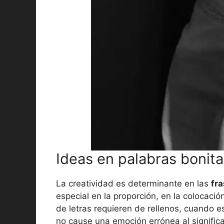
Ideas en palabras bonita
La creatividad es determinante en las
fr
especial en la proporción, en la colocación
de letras requieren de rellenos, cuando 
no cause una emoción errónea al signific