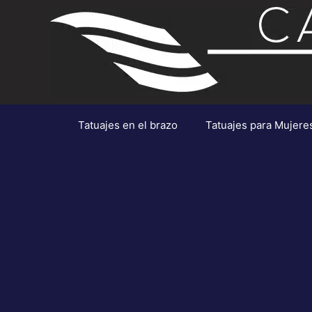
Saltar
al
contenido
Tatuajes en el brazo
Tatuajes para Mujere