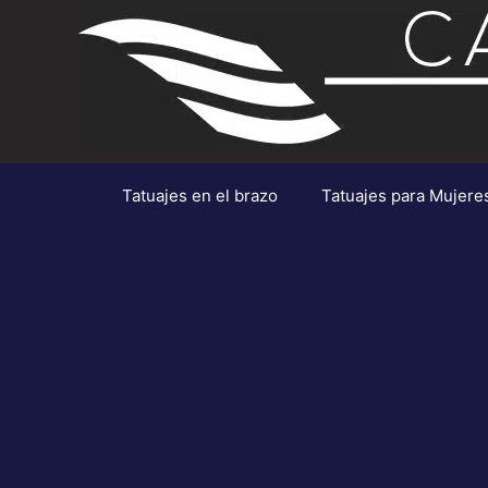
Saltar
al
contenido
Tatuajes en el brazo
Tatuajes para Mujere