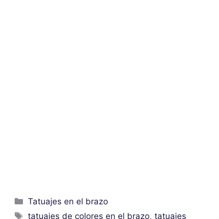
Categorías
Tatuajes en el brazo
Etiquetas
tatuajes de colores en el brazo
,
tatuajes