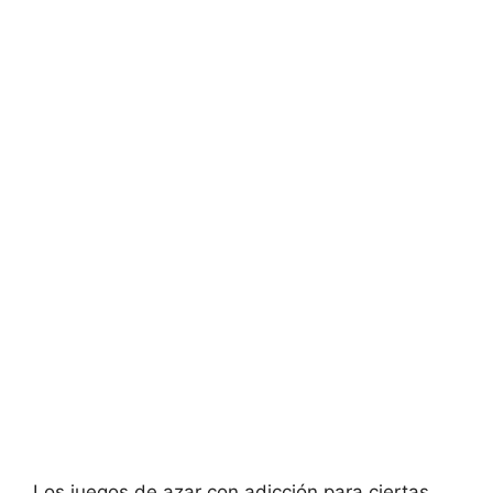
Los juegos de azar con adicción para ciertas