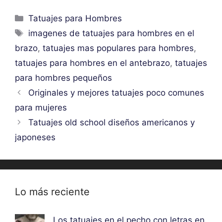
Categorías
Tatuajes para Hombres
Etiquetas
imagenes de tatuajes para hombres en el
brazo
,
tatuajes mas populares para hombres
,
tatuajes para hombres en el antebrazo
,
tatuajes
para hombres pequeños
Originales y mejores tatuajes poco comunes
para mujeres
Tatuajes old school diseños americanos y
japoneses
Lo más reciente
Los tatuajes en el pecho con letras en