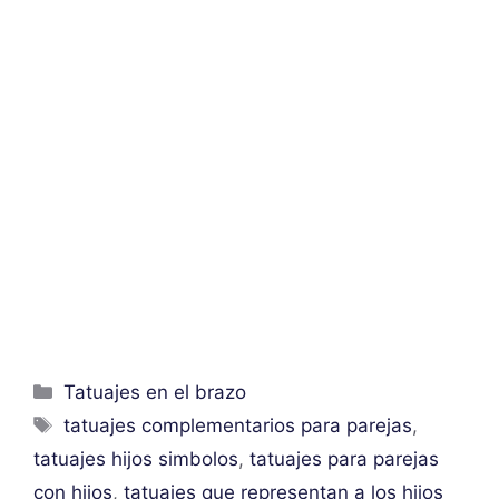
Categorías
Tatuajes en el brazo
Etiquetas
tatuajes complementarios para parejas
,
tatuajes hijos simbolos
,
tatuajes para parejas
con hijos
,
tatuajes que representan a los hijos