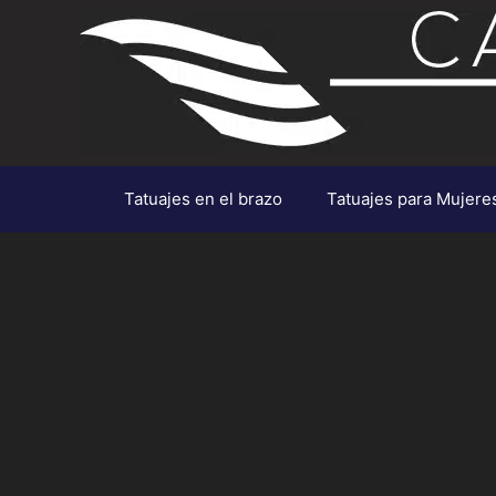
Saltar
al
contenido
Tatuajes en el brazo
Tatuajes para Mujere