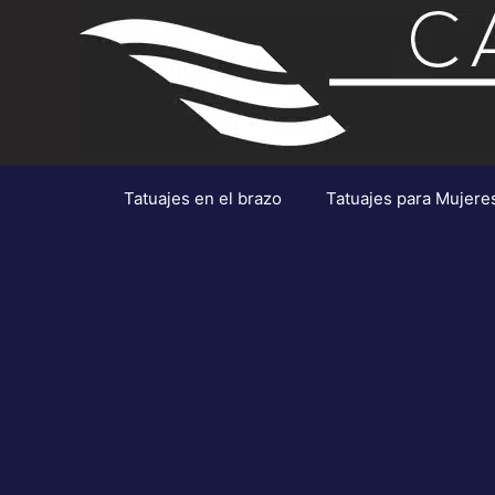
Saltar
al
contenido
Tatuajes en el brazo
Tatuajes para Mujere