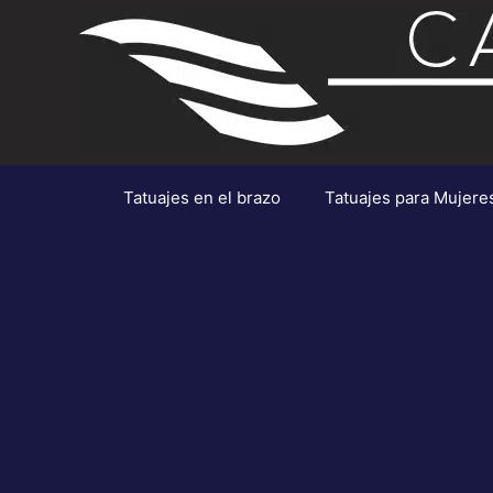
Saltar
al
contenido
Tatuajes en el brazo
Tatuajes para Mujere