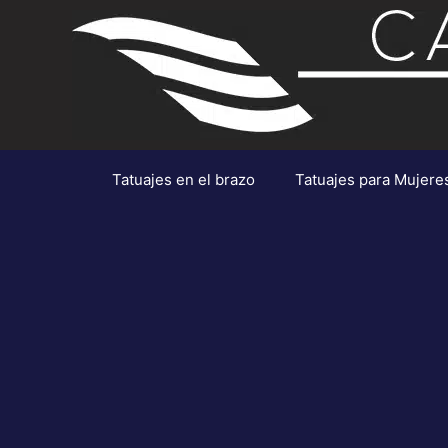
Saltar
al
contenido
Tatuajes en el brazo
Tatuajes para Mujere