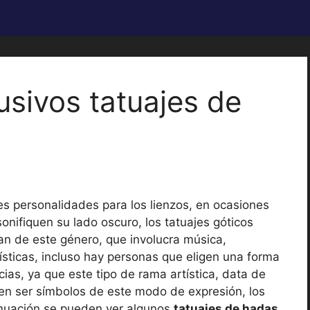
usivos tatuajes de
es personalidades para los lienzos, en ocasiones
nifiquen su lado oscuro, los tatuajes góticos
n de este género, que involucra música,
tísticas, incluso hay personas que eligen una forma
ias, ya que este tipo de rama artística, data de
den ser símbolos de este modo de expresión, los
inuación se pueden ver algunos
tatuajes de hadas