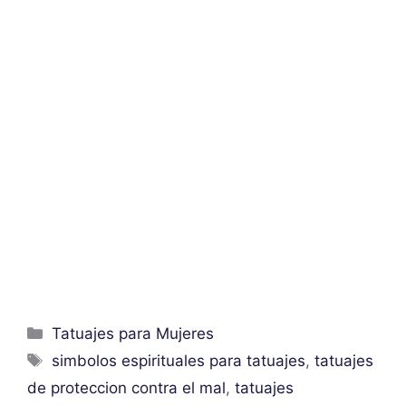
Categorías
Tatuajes para Mujeres
Etiquetas
simbolos espirituales para tatuajes
,
tatuajes
de proteccion contra el mal
,
tatuajes