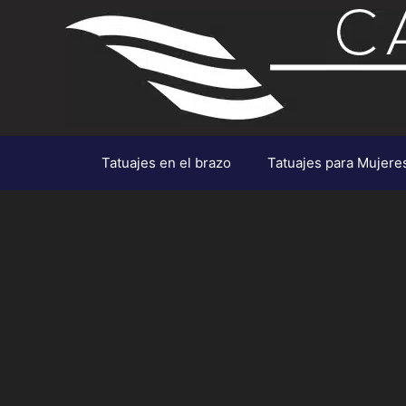
Saltar
al
contenido
Tatuajes en el brazo
Tatuajes para Mujere