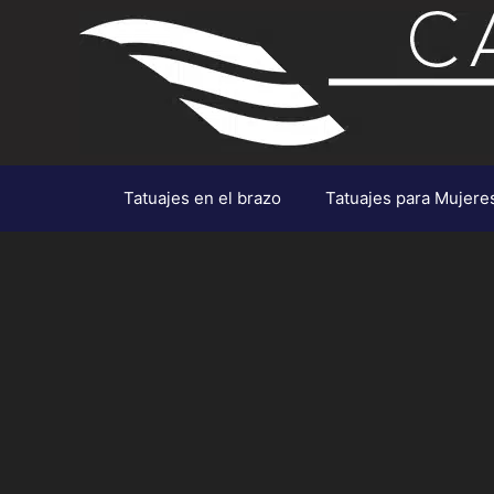
Saltar
al
contenido
Tatuajes en el brazo
Tatuajes para Mujere