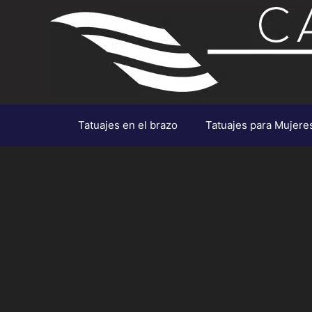
Saltar
al
contenido
Tatuajes en el brazo
Tatuajes para Mujere