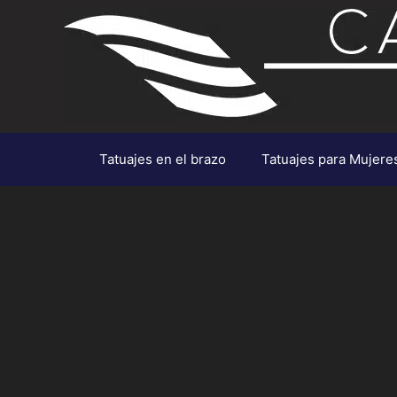
Saltar
al
contenido
Tatuajes en el brazo
Tatuajes para Mujere