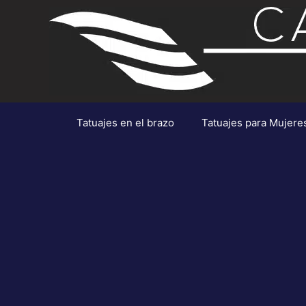
Saltar
al
contenido
Tatuajes en el brazo
Tatuajes para Mujere