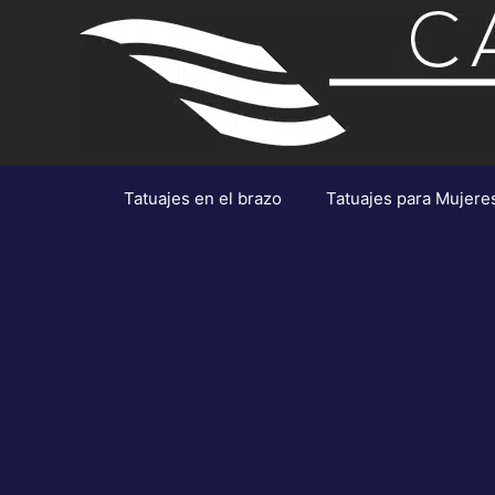
Saltar
al
contenido
Tatuajes en el brazo
Tatuajes para Mujere