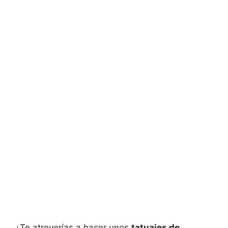
¿Te atreverías a hacer unos
tatuajes de