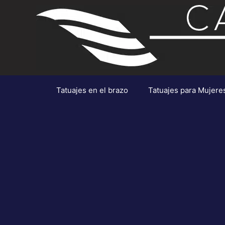
Saltar
al
contenido
Tatuajes en el brazo
Tatuajes para Mujere