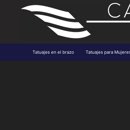
Saltar
al
contenido
Tatuajes en el brazo
Tatuajes para Mujere