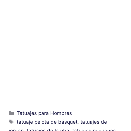
Categorías
Tatuajes para Hombres
Etiquetas
tatuaje pelota de básquet
,
tatuajes de
jordan
,
tatuajes de la nba
,
tatuajes pequeños