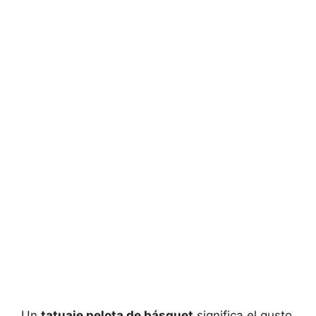
Un
tatuaje pelota de básquet
significa el gusto