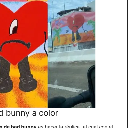
d bunny a color
on de bad bunny
es hacer la réplica tal cual con el