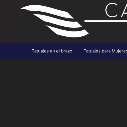
Saltar
al
contenido
Tatuajes en el brazo
Tatuajes para Mujere