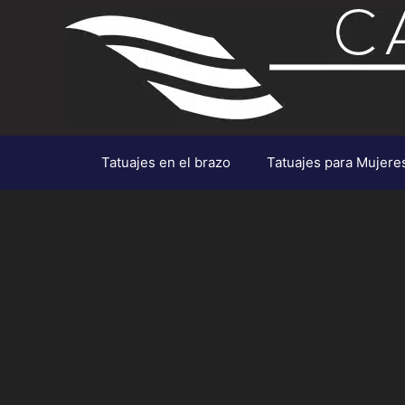
Saltar
al
contenido
Tatuajes en el brazo
Tatuajes para Mujere