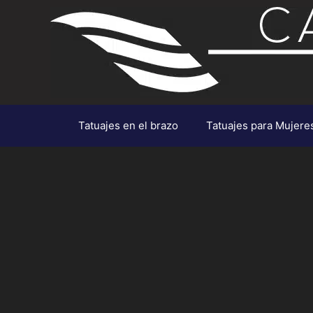
Saltar
al
contenido
Tatuajes en el brazo
Tatuajes para Mujere