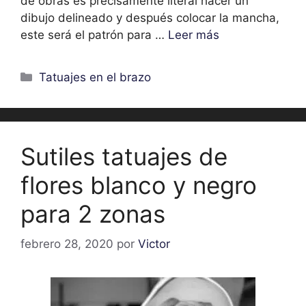
de obras es precisamente literal hacer un
dibujo delineado y después colocar la mancha,
este será el patrón para …
Leer más
Categorías
Tatuajes en el brazo
Sutiles tatuajes de
flores blanco y negro
para 2 zonas
febrero 28, 2020
por
Victor