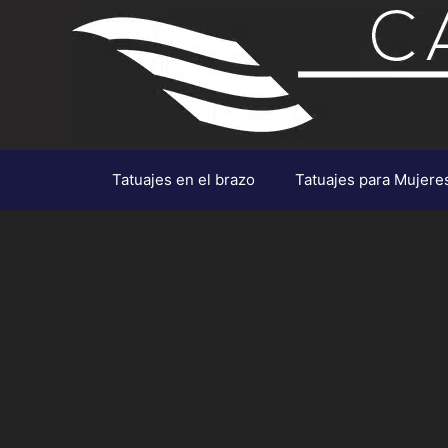
Saltar
al
contenido
Tatuajes en el brazo
Tatuajes para Mujere