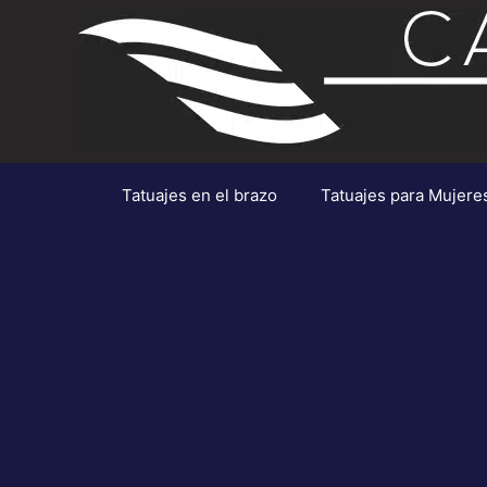
Saltar
al
contenido
Tatuajes en el brazo
Tatuajes para Mujere