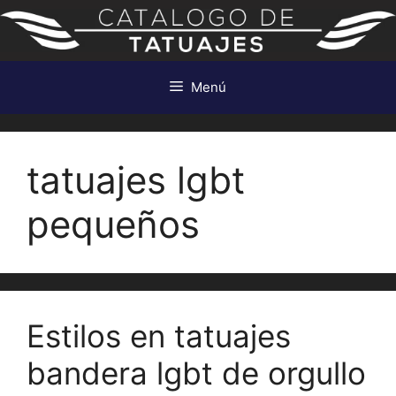
Saltar
al
contenido
Menú
tatuajes lgbt
pequeños
Estilos en tatuajes
bandera lgbt de orgullo