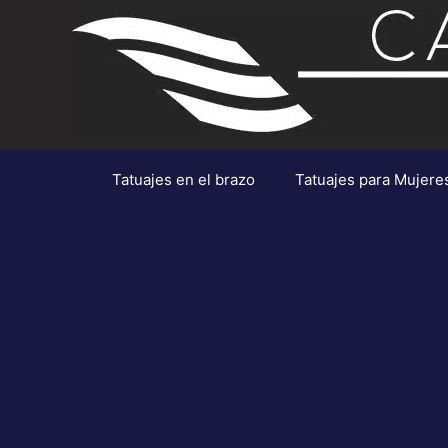
Saltar
al
contenido
Tatuajes en el brazo
Tatuajes para Mujere