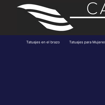
Saltar
al
contenido
Tatuajes en el brazo
Tatuajes para Mujere