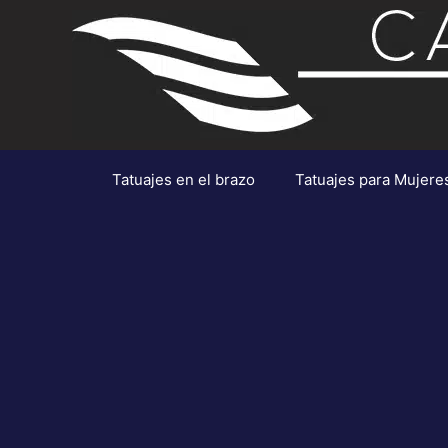
Saltar
al
contenido
Tatuajes en el brazo
Tatuajes para Mujere