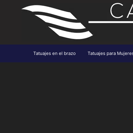
Saltar
al
contenido
Tatuajes en el brazo
Tatuajes para Mujere