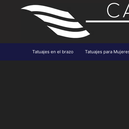
Saltar
al
contenido
Tatuajes en el brazo
Tatuajes para Mujere