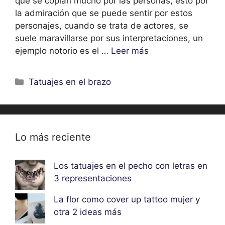
que se copian mucho por las personas, esto por
la admiración que se puede sentir por estos
personajes, cuando se trata de actores, se
suele maravillarse por sus interpretaciones, un
ejemplo notorio es el …
Leer más
Categorías
Tatuajes en el brazo
Lo más reciente
Los tatuajes en el pecho con letras en
3 representaciones
La flor como cover up tattoo mujer y
otra 2 ideas más