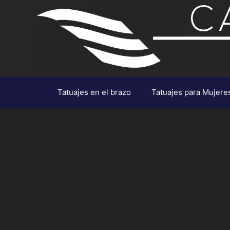
Saltar
al
contenido
Tatuajes en el brazo
Tatuajes para Mujere