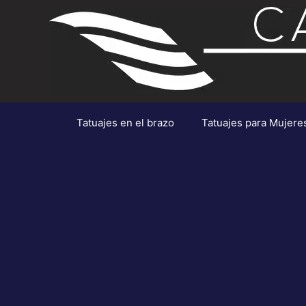
Saltar
al
contenido
Tatuajes en el brazo
Tatuajes para Mujere