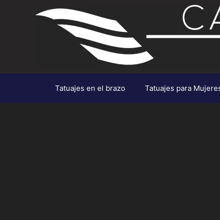
Saltar
al
contenido
Tatuajes en el brazo
Tatuajes para Mujere