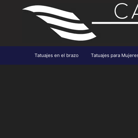
Saltar
al
contenido
Tatuajes en el brazo
Tatuajes para Mujere