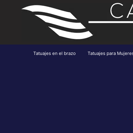
Saltar
al
contenido
Tatuajes en el brazo
Tatuajes para Mujere