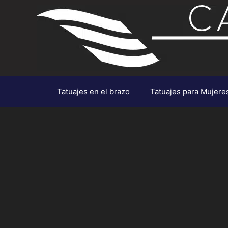
Saltar
al
contenido
Tatuajes en el brazo
Tatuajes para Mujere