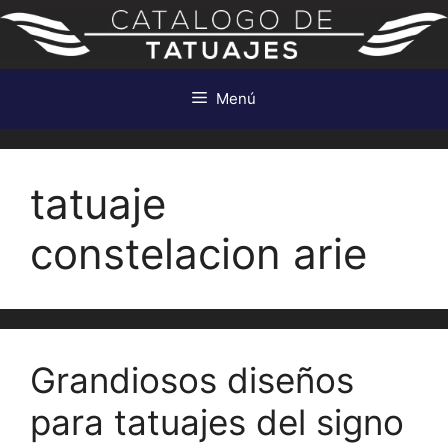
Saltar
al
contenido
Menú
tatuaje
constelacion arie
Grandiosos diseños
para tatuajes del signo